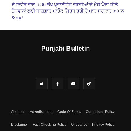
ਦੇ ਨਿਵੇਸ਼ ਨਾਲ 6.36 ਲੱਖ ਪ੍ਰਾਈਵੇਟ ਨੌਕਰੀਆਂ ਦੇ ਮੌਕੇ ਪੈਦਾ ਕੀਤੇ:
ਨੌਜਵਾਨਾਂ ਲਈ ਸਾਜ਼ਗਾਰ ਮਾਹੌਲ ਸਿਰਜ ਰਹੀ ਹੈ ਮਾਨ ਸਰਕਾਰ: ਅਮਨ
ਅਰੋੜਾ
Punjabi Bulletin
About us
Advertisement
Code Of Ethics
Corrections Policy
Disclaimer
Fact-Checking Policy
Grievance
Privacy Policy