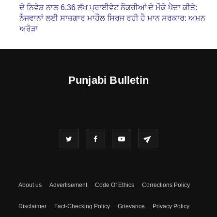
ਦੇ ਨਿਵੇਸ਼ ਨਾਲ 6.36 ਲੱਖ ਪ੍ਰਾਈਵੇਟ ਨੌਕਰੀਆਂ ਦੇ ਮੌਕੇ ਪੈਦਾ ਕੀਤੇ:
ਨੌਜਵਾਨਾਂ ਲਈ ਸਾਜ਼ਗਾਰ ਮਾਹੌਲ ਸਿਰਜ ਰਹੀ ਹੈ ਮਾਨ ਸਰਕਾਰ: ਅਮਨ
ਅਰੋੜਾ
Punjabi Bulletin
About us
Advertisement
Code Of Ethics
Corrections Policy
Disclaimer
Fact-Checking Policy
Grievance
Privacy Policy