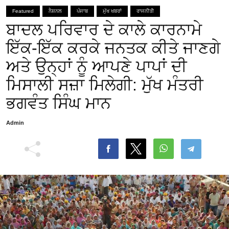
Featured
ਨੈਸ਼ਨਲ
ਪੰਜਾਬ
ਮੁੱਖ ਖਬਰਾਂ
ਰਾਜਨੀਤੀ
ਬਾਦਲ ਪਰਿਵਾਰ ਦੇ ਕਾਲੇ ਕਾਰਨਾਮੇ
ਇੱਕ-ਇੱਕ ਕਰਕੇ ਜਨਤਕ ਕੀਤੇ ਜਾਣਗੇ
ਅਤੇ ਉਨ੍ਹਾਂ ਨੂੰ ਆਪਣੇ ਪਾਪਾਂ ਦੀ
ਮਿਸਾਲੀ ਸਜ਼ਾ ਮਿਲੇਗੀ: ਮੁੱਖ ਮੰਤਰੀ
ਭਗਵੰਤ ਸਿੰਘ ਮਾਨ
Admin