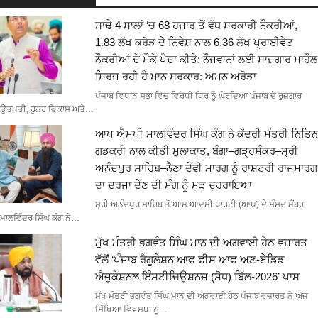
ਸਾਢੇ 4 ਸਾਲਾਂ ‘ਚ 68 ਹਜ਼ਾਰ ਤੋਂ ਵੱਧ ਸਰਕਾਰੀ ਨੌਕਰੀਆਂ,
1.83 ਲੱਖ ਕਰੋੜ ਦੇ ਨਿਵੇਸ਼ ਨਾਲ 6.36 ਲੱਖ ਪ੍ਰਾਈਵੇਟ
ਨੌਕਰੀਆਂ ਦੇ ਮੌਕੇ ਪੈਦਾ ਕੀਤੇ: ਨੌਜਵਾਨਾਂ ਲਈ ਸਾਜ਼ਗਾਰ ਮਾਹੌਲ
ਸਿਰਜ ਰਹੀ ਹੈ ਮਾਨ ਸਰਕਾਰ: ਅਮਨ ਅਰੋੜਾ
ਪੰਜਾਬ ਵਿਧਾਨ ਸਭਾ ਵਿੱਚ ਵਿਰੋਧੀ ਧਿਰ ਨੂੰ ਘੇਰਦਿਆਂ ਪੰਜਾਬ ਦੇ ਰੁਜ਼ਗਾਰ
ਉਤਪਤੀ, ਹੁਨਰ ਵਿਕਾਸ ਅਤੇ…
ਆਪ ਐਮਪੀ ਮਾਲਵਿੰਦਰ ਸਿੰਘ ਕੰਗ ਨੇ ਕੇਂਦਰੀ ਮੰਤਰੀ ਨਿਤਿਨ
ਗਡਕਰੀ ਨਾਲ ਕੀਤੀ ਮੁਲਾਕਾਤ, ਬੰਗਾ–ਗੜ੍ਹਸ਼ੰਕਰ–ਸ੍ਰੀ
ਅਨੰਦਪੁਰ ਸਾਹਿਬ–ਨੈਣਾ ਦੇਵੀ ਮਾਰਗ ਨੂੰ ਰਾਸ਼ਟਰੀ ਰਾਜਮਾਰਗ
ਦਾ ਦਰਜਾ ਦੇਣ ਦੀ ਮੰਗ ਨੂੰ ਮੁੜ ਦੁਹਰਾਇਆ
ਸ੍ਰੀ ਅਨੰਦਪੁਰ ਸਾਹਿਬ ਤੋਂ ਆਮ ਆਦਮੀ ਪਾਰਟੀ (ਆਪ) ਦੇ ਸੰਸਦ ਮੈਂਬਰ
ਮਾਲਵਿੰਦਰ ਸਿੰਘ ਕੰਗ ਨੇ…
ਮੁੱਖ ਮੰਤਰੀ ਭਗਵੰਤ ਸਿੰਘ ਮਾਨ ਦੀ ਅਗਵਾਈ ਹੇਠ ਵਜ਼ਾਰਤ
ਵੱਲੋਂ ‘ਪੰਜਾਬ ਰੈਗੂਲੇਸ਼ਨ ਆਫ ਫੀਸ ਆਫ ਅਣ-ਏਡਿਡ
ਐਜੂਕੇਸ਼ਨਲ ਇੰਸਟੀਚਿਊਸ਼ਨਜ਼ (ਸੋਧ) ਬਿੱਲ-2026’ ਪਾਸ
ਮੁੱਖ ਮੰਤਰੀ ਭਗਵੰਤ ਸਿੰਘ ਮਾਨ ਦੀ ਅਗਵਾਈ ਹੇਠ ਪੰਜਾਬ ਵਜ਼ਾਰਤ ਨੇ ਅੱਜ
ਸਿੱਖਿਆ ਵਿਵਸਥਾ ਨੂੰ…