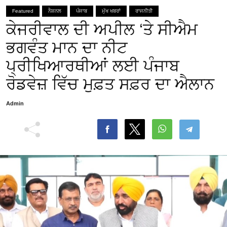
Featured
ਨੈਸ਼ਨਲ
ਪੰਜਾਬ
ਮੁੱਖ ਖਬਰਾਂ
ਰਾਜਨੀਤੀ
ਕੇਜਰੀਵਾਲ ਦੀ ਅਪੀਲ ‘ਤੇ ਸੀਐਮ
ਭਗਵੰਤ ਮਾਨ ਦਾ ਨੀਟ
ਪ੍ਰੀਖਿਆਰਥੀਆਂ ਲਈ ਪੰਜਾਬ
ਰੋਡਵੇਜ਼ ਵਿੱਚ ਮੁਫ਼ਤ ਸਫ਼ਰ ਦਾ ਐਲਾਨ
Admin