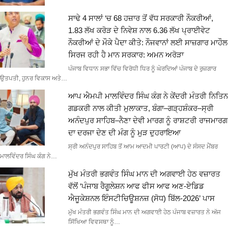
ਸਾਢੇ 4 ਸਾਲਾਂ ‘ਚ 68 ਹਜ਼ਾਰ ਤੋਂ ਵੱਧ ਸਰਕਾਰੀ ਨੌਕਰੀਆਂ,
1.83 ਲੱਖ ਕਰੋੜ ਦੇ ਨਿਵੇਸ਼ ਨਾਲ 6.36 ਲੱਖ ਪ੍ਰਾਈਵੇਟ
ਨੌਕਰੀਆਂ ਦੇ ਮੌਕੇ ਪੈਦਾ ਕੀਤੇ: ਨੌਜਵਾਨਾਂ ਲਈ ਸਾਜ਼ਗਾਰ ਮਾਹੌਲ
ਸਿਰਜ ਰਹੀ ਹੈ ਮਾਨ ਸਰਕਾਰ: ਅਮਨ ਅਰੋੜਾ
ਪੰਜਾਬ ਵਿਧਾਨ ਸਭਾ ਵਿੱਚ ਵਿਰੋਧੀ ਧਿਰ ਨੂੰ ਘੇਰਦਿਆਂ ਪੰਜਾਬ ਦੇ ਰੁਜ਼ਗਾਰ
ਉਤਪਤੀ, ਹੁਨਰ ਵਿਕਾਸ ਅਤੇ…
ਆਪ ਐਮਪੀ ਮਾਲਵਿੰਦਰ ਸਿੰਘ ਕੰਗ ਨੇ ਕੇਂਦਰੀ ਮੰਤਰੀ ਨਿਤਿਨ
ਗਡਕਰੀ ਨਾਲ ਕੀਤੀ ਮੁਲਾਕਾਤ, ਬੰਗਾ–ਗੜ੍ਹਸ਼ੰਕਰ–ਸ੍ਰੀ
ਅਨੰਦਪੁਰ ਸਾਹਿਬ–ਨੈਣਾ ਦੇਵੀ ਮਾਰਗ ਨੂੰ ਰਾਸ਼ਟਰੀ ਰਾਜਮਾਰਗ
ਦਾ ਦਰਜਾ ਦੇਣ ਦੀ ਮੰਗ ਨੂੰ ਮੁੜ ਦੁਹਰਾਇਆ
ਸ੍ਰੀ ਅਨੰਦਪੁਰ ਸਾਹਿਬ ਤੋਂ ਆਮ ਆਦਮੀ ਪਾਰਟੀ (ਆਪ) ਦੇ ਸੰਸਦ ਮੈਂਬਰ
ਮਾਲਵਿੰਦਰ ਸਿੰਘ ਕੰਗ ਨੇ…
ਮੁੱਖ ਮੰਤਰੀ ਭਗਵੰਤ ਸਿੰਘ ਮਾਨ ਦੀ ਅਗਵਾਈ ਹੇਠ ਵਜ਼ਾਰਤ
ਵੱਲੋਂ ‘ਪੰਜਾਬ ਰੈਗੂਲੇਸ਼ਨ ਆਫ ਫੀਸ ਆਫ ਅਣ-ਏਡਿਡ
ਐਜੂਕੇਸ਼ਨਲ ਇੰਸਟੀਚਿਊਸ਼ਨਜ਼ (ਸੋਧ) ਬਿੱਲ-2026’ ਪਾਸ
ਮੁੱਖ ਮੰਤਰੀ ਭਗਵੰਤ ਸਿੰਘ ਮਾਨ ਦੀ ਅਗਵਾਈ ਹੇਠ ਪੰਜਾਬ ਵਜ਼ਾਰਤ ਨੇ ਅੱਜ
ਸਿੱਖਿਆ ਵਿਵਸਥਾ ਨੂੰ…