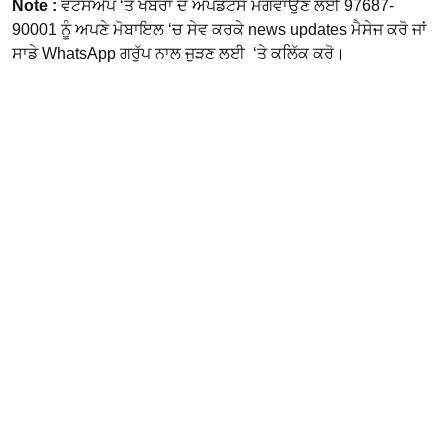
Note :
ਵਟਸਐਪ ‘ਤੇ ਖਬਰਾਂ ਦੇ ਅਪਡੇਟਸ ਮੰਗਵਾਉਣ ਲਈ 97687-
90001 ਨੂੰ ਅਪਣੇ ਮੋਬਾਇਲ ‘ਚ ਸੇਵ ਕਰਕੇ news updates ਮੈਸੇਜ ਕਰੋ ਜਾਂ
ਸਾਡੇ WhatsApp ਗਰੁੱਪ ਨਾਲ ਜੁੜਣ ਲਈ ‘ਤੇ ਕਲਿੱਕ ਕਰੋ।