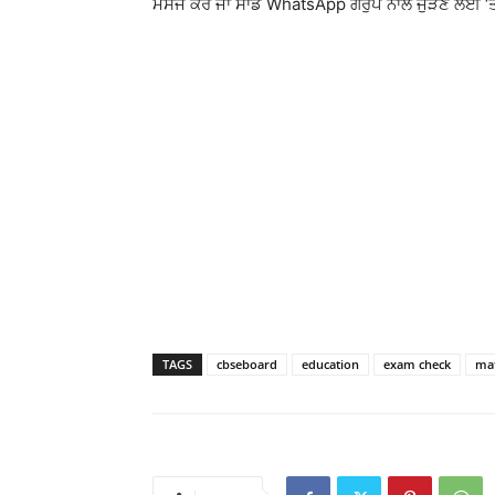
ਮੈਸੇਜ ਕਰੋ ਜਾਂ ਸਾਡੇ WhatsApp ਗਰੁੱਪ ਨਾਲ ਜੁੜਣ ਲਈ ‘ਤ
TAGS
cbseboard
education
exam check
mat