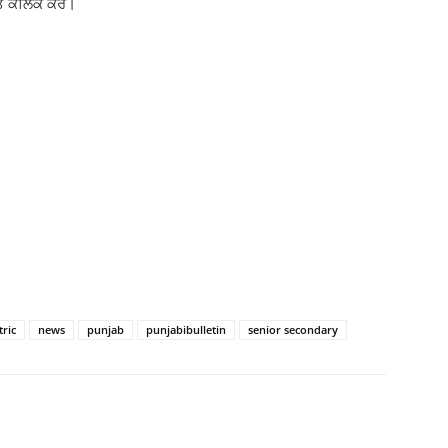
ੇ ਕਲਿੱਕ ਕਰੋ।
ric
news
punjab
punjabibulletin
senior secondary