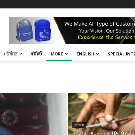
ਮਨੋਰੰਜਨ
ਵੀਡਿਓ
MORE
ENGLISH
SPECIAL INT
ਸਪੋਰਟਸ
ਸਰਕਾਰੀ ਅਫਸਰ ਹੁਣ 10-10 ਨਸ਼ੇੜ