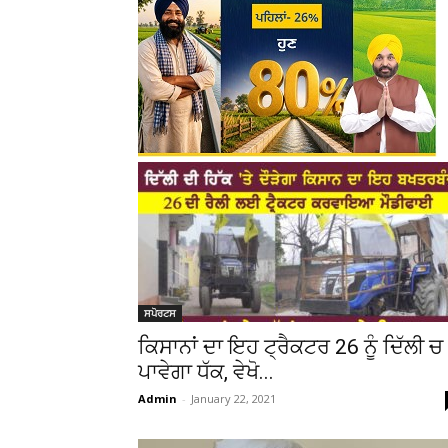
ਸਪੋਰਟਸ
ਕਿਸਾਨਾਂ ਦਾ ਇਹ ਟ੍ਰੈਕਟਰ 26 ਨੂੰ ਦਿੱਲੀ ਚ
ਪਾਵੇਗਾ ਧੱਕ, ਵੇਖੋ...
Admin
-
January 22, 2021