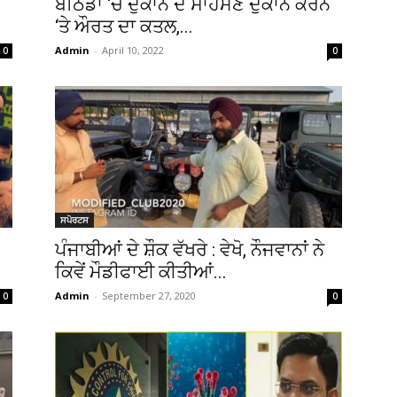
ਬਠਿੰਡਾ ‘ਚ ਦੁਕਾਨ ਦੇ ਸਾਹਮਣੇ ਦੁਕਾਨ ਕਰਨ
‘ਤੇ ਔਰਤ ਦਾ ਕਤਲ,...
Admin
-
April 10, 2022
0
0
ਸਪੋਰਟਸ
ਪੰਜਾਬੀਆਂ ਦੇ ਸ਼ੌਕ ਵੱਖਰੇ : ਵੇਖੋ, ਨੌਜਵਾਨਾਂ ਨੇ
ਕਿਵੇਂ ਮੌਡੀਫਾਈ ਕੀਤੀਆਂ...
Admin
-
September 27, 2020
0
0