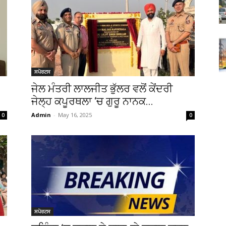
ਸਪੋਰਟਸ
ਜੇਲ ਮੰਤਰੀ ਲਾਲਜੀਤ ਭੁੱਲਰ ਵਲੋਂ ਕੇਂਦਰੀ
ਜੇਲ੍ਹ ਕਪੂਰਥਲਾ ‘ਚ ਗੁਰੂ ਨਾਨਕ...
Admin
-
May 16, 2025
0
0
ਸਪੋਰਟਸ