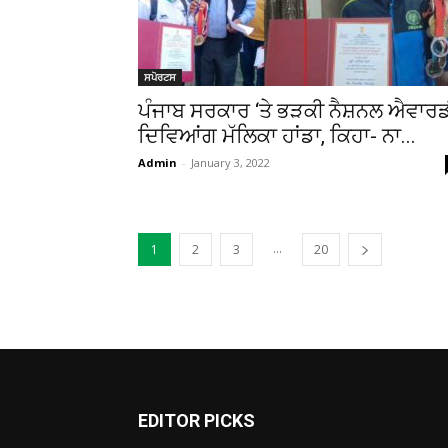
ਸਪੋਰਟਸ
ਪੰਜਾਬ ਸਰਕਾਰ ‘ਤੇ ਭੜਕੀ ਨੈਸ਼ਨਲ ਐਵਾਰ
ਦਿਵਿਆਂਗ ਮੱਲਿਕਾ ਹਾਂਡਾ, ਕਿਹਾ- ਨਾ...
Admin
-
January 3, 2022
...
1
2
3
20
EDITOR PICKS