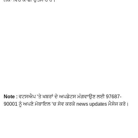
Note :
ਵਟਸਐਪ ‘ਤੇ ਖਬਰਾਂ ਦੇ ਅਪਡੇਟਸ ਮੰਗਵਾਉਣ ਲਈ 97687-
90001 ਨੂੰ ਅਪਣੇ ਮੋਬਾਇਲ ‘ਚ ਸੇਵ ਕਰਕੇ news updates ਮੈਸੇਜ ਕਰੋ।