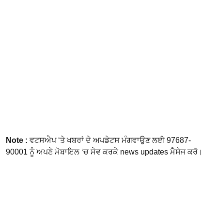
Note :
ਵਟਸਐਪ ‘ਤੇ ਖਬਰਾਂ ਦੇ ਅਪਡੇਟਸ ਮੰਗਵਾਉਣ ਲਈ 97687-
90001 ਨੂੰ ਅਪਣੇ ਮੋਬਾਇਲ ‘ਚ ਸੇਵ ਕਰਕੇ news updates ਮੈਸੇਜ ਕਰੋ।