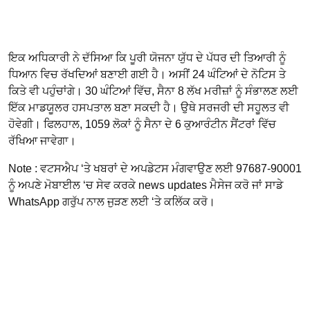
ਇਕ ਅਧਿਕਾਰੀ ਨੇ ਦੱਸਿਆ ਕਿ ਪੂਰੀ ਯੋਜਨਾ ਯੁੱਧ ਦੇ ਪੱਧਰ ਦੀ ਤਿਆਰੀ ਨੂੰ
ਧਿਆਨ ਵਿਚ ਰੱਖਦਿਆਂ ਬਣਾਈ ਗਈ ਹੈ। ਅਸੀਂ 24 ਘੰਟਿਆਂ ਦੇ ਨੋਟਿਸ ਤੇ
ਕਿਤੇ ਵੀ ਪਹੁੰਚਾਂਗੇ। 30 ਘੰਟਿਆਂ ਵਿੱਚ, ਸੈਨਾ 8 ਲੱਖ ਮਰੀਜ਼ਾਂ ਨੂੰ ਸੰਭਾਲਣ ਲਈ
ਇੱਕ ਮਾਡਯੂਲਰ ਹਸਪਤਾਲ ਬਣਾ ਸਕਦੀ ਹੈ। ਉਥੇ ਸਰਜਰੀ ਦੀ ਸਹੂਲਤ ਵੀ
ਹੋਵੇਗੀ। ਫਿਲਹਾਲ, 1059 ਲੋਕਾਂ ਨੂੰ ਸੈਨਾ ਦੇ 6 ਕੁਆਰੰਟੀਨ ਸੈਂਟਰਾਂ ਵਿੱਚ
ਰੱਖਿਆ ਜਾਵੇਗਾ।
Note : ਵਟਸਐਪ ‘ਤੇ ਖਬਰਾਂ ਦੇ ਅਪਡੇਟਸ ਮੰਗਵਾਉਣ ਲਈ 97687-90001
ਨੂੰ ਅਪਣੇ ਮੋਬਾਈਲ ‘ਚ ਸੇਵ ਕਰਕੇ news updates ਮੈਸੇਜ ਕਰੋ ਜਾਂ ਸਾਡੇ
WhatsApp ਗਰੁੱਪ ਨਾਲ ਜੁੜਣ ਲਈ ‘ਤੇ ਕਲਿੱਕ ਕਰੋ।