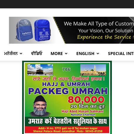
ਮਨੋਰੰਜਨ
ਵੀਡਿਓ
MORE
ENGLISH
SPECIAL IN