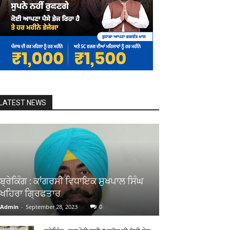
LATEST NEWS
ਬ੍ਰੇਕਿੰਗ : ਕਾਂਗਰਸੀ ਵਿਧਾਇਕ ਸੁਖਪਾਲ ਸਿੰਘ
ਖਹਿਰਾ ਗ੍ਰਿਫਤਾਰ
Admin
-
September 28, 2023
0