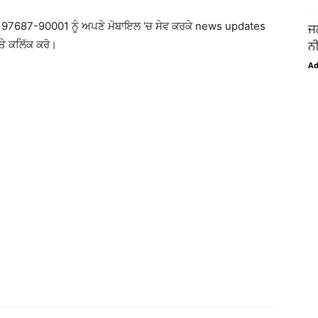
97687-90001 ਨੂੰ ਅਪਣੇ ਮੋਬਾਇਲ ‘ਚ ਸੇਵ ਕਰਕੇ news updates
ਜ
ਤੇ ਕਲਿੱਕ ਕਰੋ।
ਨੀ
A