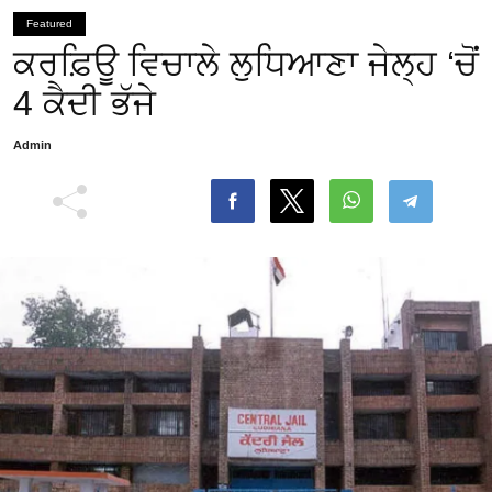
Featured
ਕਰਫ਼ਿਊ ਵਿਚਾਲੇ ਲੁਧਿਆਣਾ ਜੇਲ੍ਹ ‘ਚੋਂ
4 ਕੈਦੀ ਭੱਜੇ
Admin