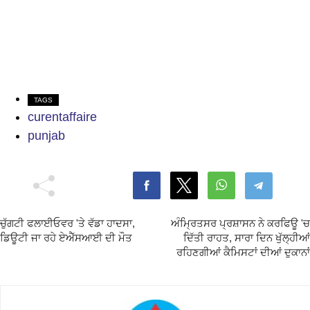
TAGS
curentaffaire
punjab
ਚੁੱਗਟੀ ਫਲਾਈਓਵਰ 'ਤੇ ਵੱਡਾ ਹਾਦਸਾ,
ਅੰਮ੍ਰਿਤਸਰ ਪ੍ਰਸ਼ਾਸਨ ਨੇ ਕਰਫਿਊ 'ਚ
ਡਿਊਟੀ ਜਾ ਰਹੇ ਏਐੱਸਆਈ ਦੀ ਮੌਤ
ਦਿੱਤੀ ਰਾਹਤ, ਸਾਰਾ ਦਿਨ ਖੁੱਲ੍ਹੀਆਂ
ਰਹਿਣਗੀਆਂ ਕੈਮਿਸਟਾਂ ਦੀਆਂ ਦੁਕਾਨਾਂ